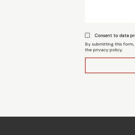
Consent to data pr
By submitting this form
the privacy policy.
form_field__R_l0lubsn