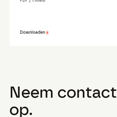
PDF
|
1.10
MB
Downloaden
Neem contact
op.