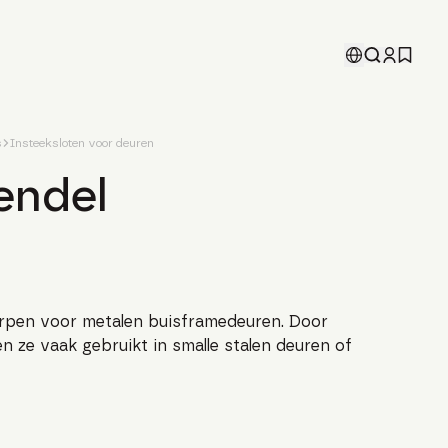
s
Insteeksloten voor deuren
endel
orpen voor metalen buisframedeuren. Door
 ze vaak gebruikt in smalle stalen deuren of