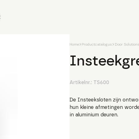
t
Home
Productcatalogus
Door Solution
Insteekgr
Artikelnr.:
TS600
De Insteeksloten zijn ontw
hun kleine afmetingen worden
in aluminium deuren.