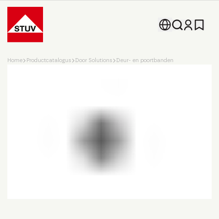
Go To the Homepage
Home
Productcatalogus
Door Solutions
Deur- en poortbanden