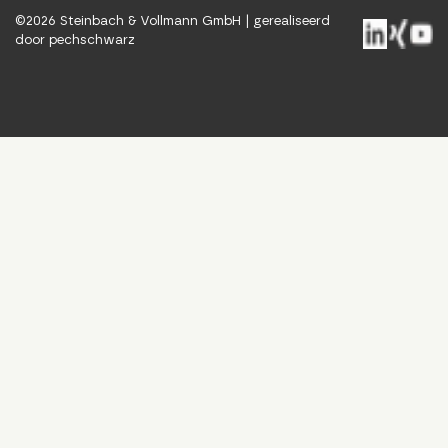
©
2026
Steinbach & Vollmann GmbH |
gerealiseerd
door pechschwarz