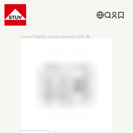
Go To the Homepage
Home
产品目录
Chamber Solutions
冷库门锁