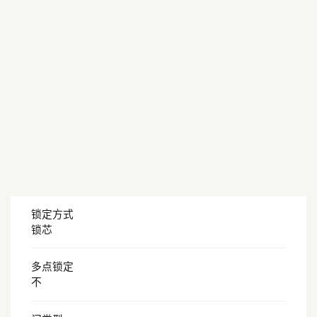
锁定方式
锁芯
多点锁定
不