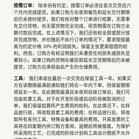
按需订单：
除非另有约定，按需订单必须在首次交货后六
个月内完成提货。如果订购方在收到催告和延长交付期限
后仍未按时提货，我们有权对整个订单进行结算，无需事
先交付货物，也无需货物完全完成，但货物需在订购方全
额付款后完成。在上述情况下，我们还有权全部或部分放
弃完成货物，并在随后不执行订单的情况下，要求赔偿最
高为约定价格 10% 的利润损失。保留主张更高赔偿的权
利。然而，订购方有权证明我们未遭受任何损失或损失显
著较小。如果订购的货物在催促和延长交货期限后仍未被
提货，订购方应承担由此产生的仓储费用。
工具：
我们承诺在最后一次交货后保留工具一年。如果买
方在该期限届满前通知我们将在一年内下单，则保留期限
将延长一年。在此期限届满且未收到后续订单后，我们可
自由处置工具。对于在开发阶段或启动阶段被取消的订
单，我们保留结算所产生费用的权利。在此情况下，在样
品放行前，将收取首套工具的费用；在样品放行后，将收
取所有系列工具、特殊设备和量具的费用。开具发票的工
具将在四星期内供订购方查阅，逾期后将被报废。为保护
所采用的工艺，已完成的阶段计划和工具设计图纸不允许