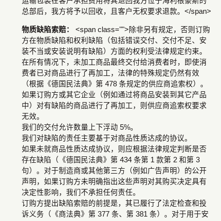
运输包装在客户承担费用将其退回我方位于海利根豪斯的
总部后，我方将予以回收，且客户无权要求退款。</span>
物质缺陷索赔：
<span class="">除非另有规定，否则订购
方在物质缺陷和权利缺陷（包括错误交付、交付不足、安
装不当或安装说明有缺陷）方面的权利受法律规定约束。
在所有情况下，未加工商品最终交付给消费者时，即使消
费者已对商品进行了再加工，法律的特殊规定仍然有效
（根据《德国民法典》第 478 条规定的供应商追索权）。
如果订购方或其它企业（例如通过将商品安装到其它产品
中）对有缺陷的商品进行了再加工，则供应商追索权要求
无效。
我们的交付允许数量上下浮动 5%。
我们对缺陷的责任主要基于对商品性质达成的协议。
如果未就商品性质达成协议，则应根据法律规定判断是否
存在缺陷（《德国民法典》第 434 条第 1 款第 2 和第 3
句）。对于制造商或其他第三方（例如广告声明）的公开
声明，如果订购方未明确指出这些声明对其购买决定具有
决定性影响，我们不承担任何责任。
订购方提出缺陷索赔的前提是，其已履行了法定检查和投
诉义务（《商法典》第 377 条、第 381 条）。对于用于安