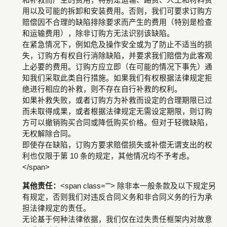
和补救而产生的费用，特别是运输、路费、人工和材料费
用以及可能的拆卸和安装费用。否则，我们可要求订购方
赔偿因不合理的缺陷排除要求而产生的费用（特别是检查
和运输费用），除非订购方无法识别该缺陷。
在紧急情况下，例如危及操作安全或为了防止不适当的损
失，订购方有权自行消除缺陷，并要求我们赔偿为此客观
上必要的费用。订购方应立即（在可能的情况下事先）通
知我们采取此类自行措施。如果我们有权根据法律规定拒
绝进行相应的补救，则不存在自行补救的权利。
如果补救失败，或者订购方为补救而设定的合理期限已过
而未取得成果，或者根据法律规定无需设定期限，则订购
方可以撤销购买合同或降低购买价格。但对于轻微缺陷，
无权解除合同。
即使存在缺陷，订购方要求赔偿损失或补偿无谓支出的权
利也仅限于第 10 条的规定，其他情况均不予考虑。
</span>
其他责任：
<span class=""> 除非本一般条款及以下规定另
有规定，否则我们对违反合同义务和非合同义务的行为承
担法律规定的责任。
无论基于何种法律依据，我们仅在过失责任框架内对故意