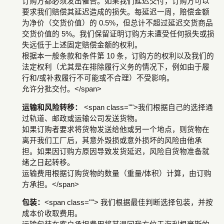
订购方都必须发出催告。如果我们延迟交付，订购方可以
要求我们赔偿其延迟造成的损失。每延迟一周，赔偿金额
为净价（交货价值）的 0.5%，但总计不超过延迟交货商品
交货价值的 5%。我们保留证明订购方未遭受任何损失或损
失远低于上述固定赔偿金额的权利。
根据本一般条款和条件第 10 条，订购方的权利以及我们的
法定权利（尤其是在排除履行义务的情况下，例如由于履
行和/或补救履行不可能或不合理）不受影响。
允许分批交付。</span>
运输和风险转移：
<span class="">我们根据自己的选择通
过轨道、邮政或运输公司发送货物。
如果订购者要求将货物发送给他或另一个地点，则货物在
离开我们工厂后，其意外毁损或意外损坏的风险由他承
担。如果因订购方原因导致发货延迟，风险自货物准备就
绪之日起转移。
运输费用根据订购货物的数量（重量/体积）计算，由订购
方承担。</span>
包装：
<span class=""> 我们根据最佳判断选择包装，并按
成本价收取费用。