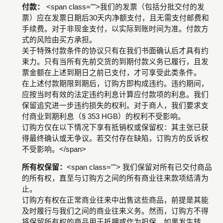
付款：
<span class="">我们的发票（包括分批交付的发
票）应在发票日期后30天内净额支付，且无需支付邮费和
手续费。对于非现金支付，以实际到账时间为准。付款方
式的风险由买方承担。
关于特殊付款条件的协议只有在我们书面确认后才具有约
束力。只有当所有先前交货的到期付款义务已履行，且发
票金额在上述到期日之前已支付，才可享受此类条件。
在上述付款期限到期后，订购方即构成违约。违约期间，
应按当时有效的法定违约利息计算应付款项的利息。我们
保留追究进一步违约损失的权利。对于商人，我们要求支
付商业到期利息（§ 353 HGB）的权利不受影响。
订购方仅在以下情况下享有抵销权或保留权：其主张已获
得最终确认或无争议。若交付存在缺陷，订购方的反诉权
不受影响。</span>
所有权保留：
<span class=""> 我们保留对所有已交付商品
的所有权，直至与订购方之间的所有商业往来款项结清为
止。
订购方有权在正常商业往来中出售这些商品，前提是其能
及时履行与我们之间的商业往来义务。然而，订购方不得
将保留所有权的商品用于抵押或作为担保。如果发生转