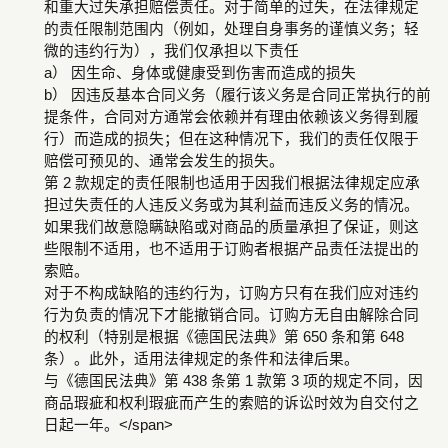
和重大过失承担赔偿责任。对于简单的过失，在法律规定
的责任限制范围内（例如，处理自身事务的谨慎义务；轻
微的违约行为），我们仅承担以下责任
a） 因生命、身体或健康受到伤害而造成的损失
b） 因违反基本合同义务（履行该义务是合同正常执行的前
提条件，合同对方通常会依赖并有理由依赖该义务得到履
行）而造成的损失；但在这种情况下，我们的责任仅限于
赔偿可预见的、通常会发生的损失。
第 2 款规定的责任限制也适用于因我们根据法律规定应承
担过失责任的人违反义务或为其利益而违反义务的情况。
如果我们故意隐瞒缺陷或对商品的质量承担了保证，则这
些限制不适用，也不适用于订购者根据产品责任法提出的
索赔。
对于不构成缺陷的违约行为，订购方只有在我们应对违约
行为负责的情况下才能撤销合同。订购方无自由解除合同
的权利（特别是根据《德国民法典》第 650 条和第 648
条）。此外，适用法律规定的条件和法律后果。
与《德国民法典》第 438 条第 1 款第 3 项的规定不同，因
商品瑕疵和权利瑕疵而产生的索赔的诉讼时效为自交付之
日起一年。</span>