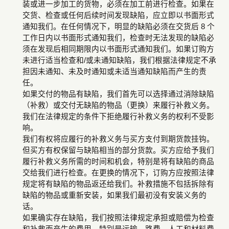
装或进一步加工的货物，必须在加工前进行检查。如果在
交货、检查或任何后续时间发现缺陷，应立即以书面形式
通知我们。在任何情况下，明显的缺陷必须在交货后 8 个
工作日内以书面形式通知我们，检查时无法发现的缺陷必
须在发现后相同期限内以书面形式通知我们。如果订购方
未进行适当检查和/或未通知缺陷，我们根据法律规定不承
担因未通知、未及时通知或未适当通知缺陷而产生的责
任。
如果交付的物品有缺陷，我们首先可以选择通过消除缺陷
（补救）或交付无缺陷的物品（更换）来履行补救义务。
我们在法律规定的条件下拒绝履行补救义务的权利不受影
响。
我们有权将应履行的补救义务与买方支付到期货款挂钩。
但买方有权保留与缺陷相当的部分货款。买方应给予我们
履行补救义务所需的时间和机会，特别是将有缺陷的商品
交给我们进行检查。在更换的情况下，订购方应按照法律
规定将有缺陷的物品返还给我们。补救措施不包括拆除有
缺陷的物品或重新安装，如果我们最初没有安装义务的
话。
如果确实存在缺陷，我们按照法律规定承担或赔偿为检查