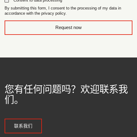
Consent to data processing
By submitting this form, I consent to the processing of my data in
accordance with the privacy policy.
form_field__R_l0lubsnpfcivb_
Request now
您有任何问题吗？欢迎联系我
们。
联系我们