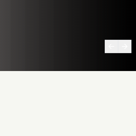
运输与物流行业是现代供应链的支柱，正面临着提升的安全、
透明度和效率要求。未经授权的访问、缺乏可追溯性以及复杂
的流程，不仅会危及运营的顺畅性，还会增加成本和风险。我