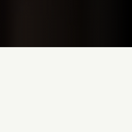
Компания STUV разрабатывает механические системы
запирания для специфических задач в промышленности и в
области специализированных применений. Основное внимание
уделяется индивидуальным решениям, которые легко
интегрируются в существующие системы. Мы сопровождаем
проекты на протяжении всего жизненного цикла — от
разработки до серийного производства.