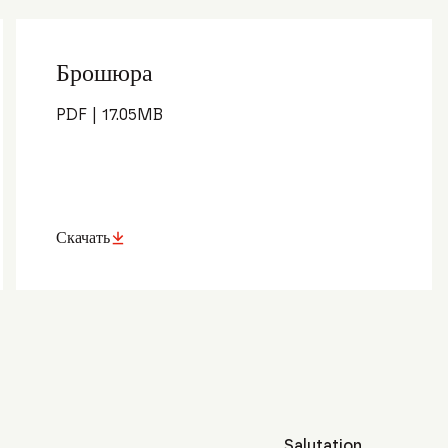
Брошюра
PDF
|
17.05
MB
Скачать
Salutation