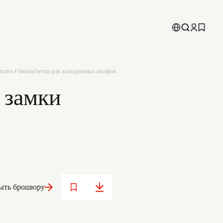
tions
Замки/петли для холодильных шкафов
 замки
ыть брошюру