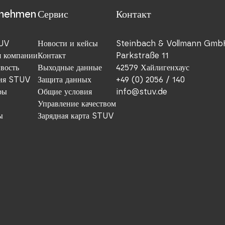
rnehmen
Сервис
Контакт
TUV
Новости и кейсы
Steinbach & Vollmann Gmb
я компании
Контакт
Parkstraße 11
вость
Выходные данные
42579 Хайлигенхаус
ия STUV
Защита данных
+49 (0) 2056 / 140
ры
Общие условия
info@stuv.de
Управление качеством
ы
Зарядная карта STUV