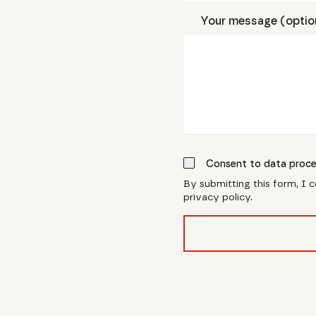
Your message (optio
Consent to data proce
By submitting this form, I 
privacy policy.
form_field__R_l0lubsnpf