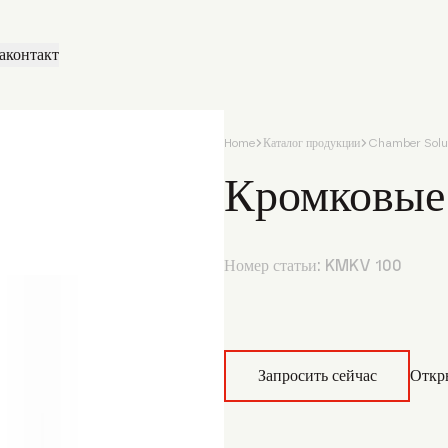
а
контакт
Home
Каталог продукции
Chamber Solu
Кромковые
Номер статьи:
KMKV 100
Запросить сейчас
Откр