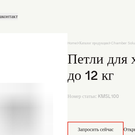
а
контакт
Home
Каталог продукции
Chamber Solu
Петли для
до 12 кг
Номер статьи:
KMSL100
Запросить сейчас
Откр