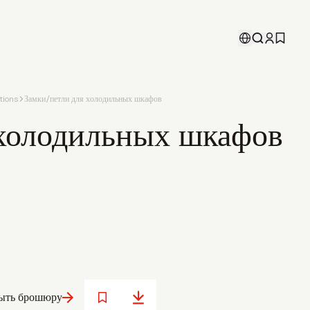
tions
Замки/петли для холодильных шкафов
 холодильных шкафов
ыть брошюру