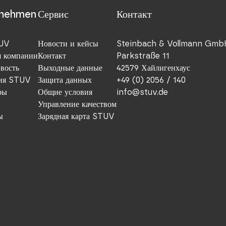
rnehmen
Сервис
Контакт
TUV
Новости и кейсы
Steinbach & Vollmann Gmb
я компании
Контакт
Parkstraße 11
вость
Выходные данные
42579 Хайлигенхаус
ия STUV
Защита данных
+49 (0) 2056 / 140
ры
Общие условия
info@stuv.de
Управление качеством
ы
Зарядная карта STUV