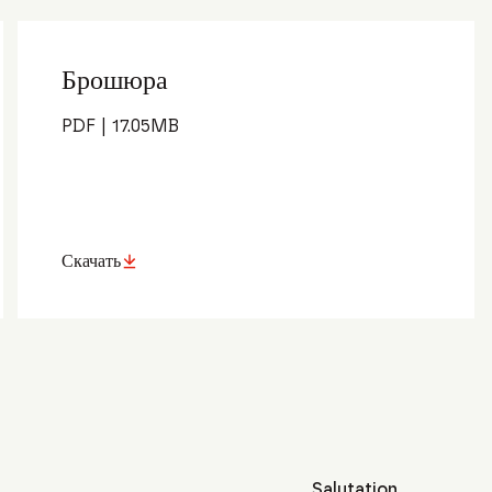
Брошюра
PDF
|
17.05
MB
Скачать
Salutation