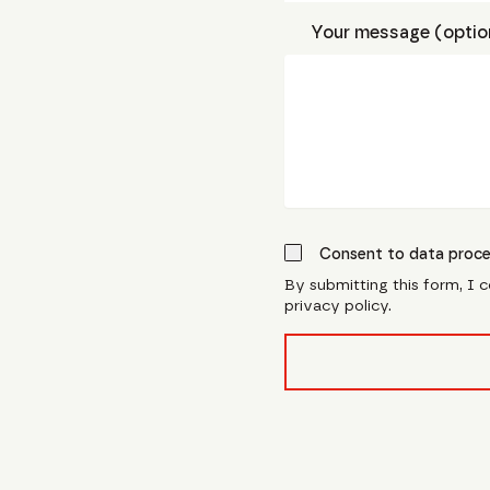
Your message (optio
Consent to data proce
By submitting this form, I 
privacy policy.
form_field__R_l0lubsnpf