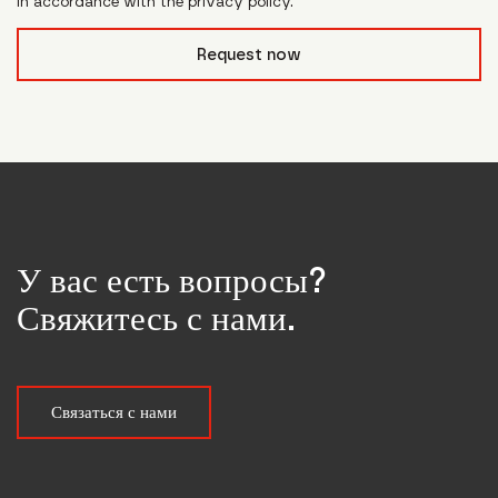
in accordance with the privacy policy.
form_field__R_l0lubsnpfcivb_
Request now
У вас есть вопросы?
Свяжитесь с нами.
Связаться с нами