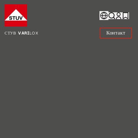
Go To the Homepage
Контакт
СТУВ
VARI
LOX