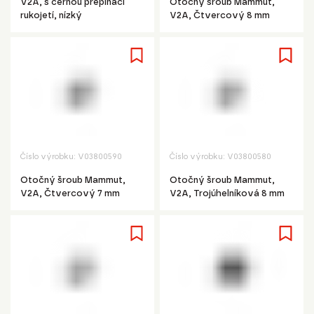
V2A, s černou přepínací
Otočný šroub Mammut,
rukojetí, nízký
V2A, Čtvercový 8 mm
Číslo výrobku:
V03800590
Číslo výrobku:
V03800580
Otočný šroub Mammut,
Otočný šroub Mammut,
V2A, Čtvercový 7 mm
V2A, Trojúhelníková 8 mm