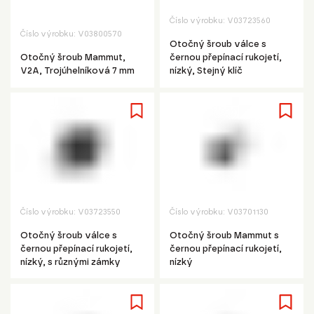
Číslo výrobku:
V03723560
Číslo výrobku:
V03800570
Otočný šroub válce s
Otočný šroub Mammut,
černou přepínací rukojetí,
V2A, Trojúhelníková 7 mm
nízký, Stejný klíč
Číslo výrobku:
V03723550
Číslo výrobku:
V03701130
Otočný šroub válce s
Otočný šroub Mammut s
černou přepínací rukojetí,
černou přepínací rukojetí,
nízký, s různými zámky
nízký