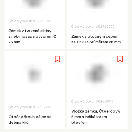
Číslo výrobku:
V02960010
Číslo výrobku:
V02960000
Zámek z tvrzené slitiny
zinek-mosaz s otvorem Ø
Zámek s otočným čepem
28 mm
ze zinku s průměrem 28 mm
Číslo výrobku:
V02610940
Číslo výrobku:
V02682210
Vložka zámku, Čtvercový
Otočný šroub válce se
8 mm s indikátorem
dvěma klíči
otevření