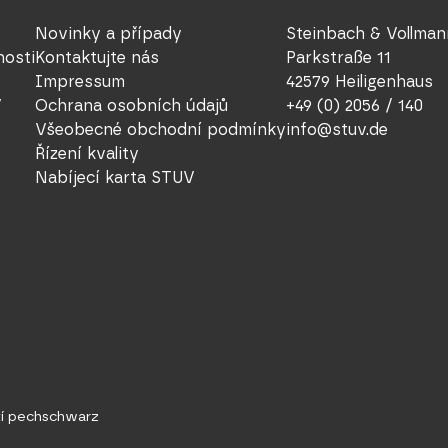
Novinky a případy
Steinbach & Vollma
nosti
Kontaktujte nás
Parkstraße 11
Impressum
42579 Heiligenhaus
V
Ochrana osobních údajů
+49 (0) 2056 / 140
Všeobecné obchodní podmínky
info@stuv.de
Řízení kvality
Nabíjecí karta STUV
tí pechschwarz