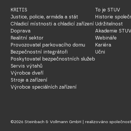
KRITIS
To je STUV
Justice, policie, armáda a stát
Historie společ
Chladicí místnosti a chladicí zařízení
Udržitelnost
Doprava
Akademie STU
Realitní sektor
Webináře
Provozovatel parkovacího domu
Kariéra
Bezpečnostní integrátoři
Učni
Poskytovatel bezpečnostních služeb
Servis výtahů
Výrobce dveří
Stroje a zařízení
Výrobce speciálních zařízení
©
2026
Steinbach & Vollmann GmbH |
realizováno společnos