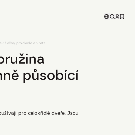
Závěsy pro dveře a vrata
pružina
nně působící
žívají pro celokřídlé dveře. Jsou