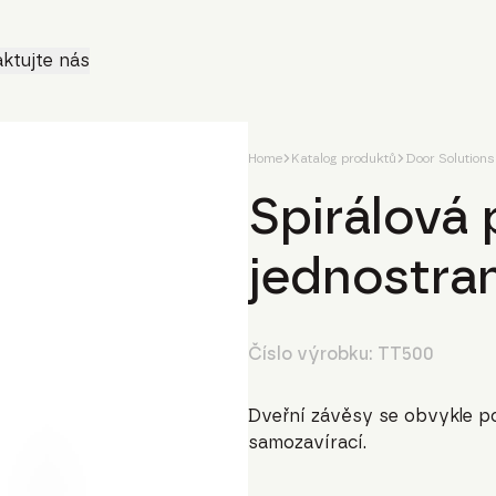
ktujte nás
Home
Katalog produktů
Door Solutions
Spirálová 
jednostra
Číslo výrobku:
TT500
Dveřní závěsy se obvykle pou
samozavírací.