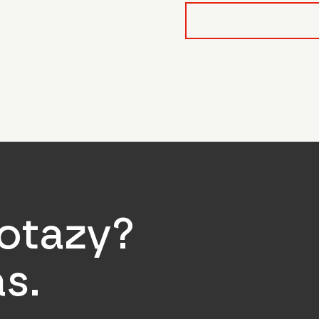
form_field__R_l0lubsnpf
otazy?
s.