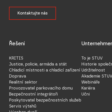
Kontaktujte nás
Řešení
Unternehme
KRITIS
To je STUV
Justice, policie, armáda a stát
Historie společ
Chladicí místnosti a chladicí zařízení
Udržitelnost
Doprava
Akademie STU
Realitní sektor
Webináře
Provozovatel parkovacího domu
Kariéra
Bezpečnostní integrátoři
Učni
Poskytovatel bezpečnostních služeb
Servis výtahů