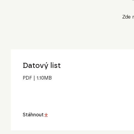
Zde n
Datový list
PDF
|
1.10
MB
Stáhnout