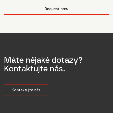
form_field__R_l0lubsnpfcivb_
Request now
Máte nějaké dotazy?
Kontaktujte nás.
Kontaktujte nás