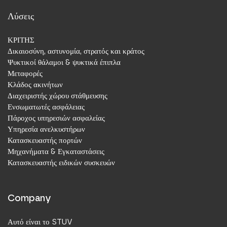
stuv.de
Λύσεις
ΚΡΙΤΗΣ
Niederlassung
Δικαιοσύνη, αστυνομία, στρατός και κράτος
Ψυκτικοί θάλαμοι & ψυκτικά έπιπλα
Μεταφορές
Κλάδος ακινήτων
Διαχειριστής χώρου στάθμευσης
Steinbach & Vollmann Ibérica, S.L.
Ενσωματωτές ασφάλειας
Πάροχος υπηρεσιών ασφαλείας
C/ Tellería 4, Nave Nº 9
Υπηρεσία ανελκυστήρων
20500 Mondragón
Κατασκευαστής πορτών
Ισπανία
Μηχανήματα & Εγκαταστάσεις
+34 (0) 943 037 851
Κατασκευαστής ειδικών συσκευών
a.ayerbe@stuv.es
stuv.de/es-ES
Company
Niederlassung
Αυτό είναι το STUV