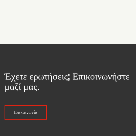
42579 Heiligenhaus
Γερμανία
+49 (0) 2056 140
info@stuv.de
stuv.de
Niederlassung
Έχετε ερωτήσεις; Επικοινωνήστε
μαζί μας.
Steinbach & Vollmann (Jiashan) Co. Ltd.
NO88, Zhenzhong road, Weitang street
314100 Jiashan Zhejiang
Επικοινωνία
Κίνα
+86 (0) 573 8473 7570
info@stuv.de