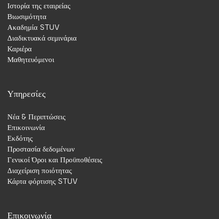
Ιστορία της εταιρείας
Βιωσιμότητα
Ακαδημία STUV
Διαδικτυακά σεμινάρια
Καριέρα
STUV Middle East
Μαθητευόμενοι
P.O. Box 390667
Dubai
Ηνωμένα Αραβικά Εμιράτα
Υπηρεσίες
Νέα & Περιπτώσεις
Επικοινωνία
Niederlassung
Εκδότης
Προστασία δεδομένων
Γενικοί Όροι και Προϋποθέσεις
Διαχείριση ποιότητας
Κάρτα φόρτισης STUV
STUV Security Solutions GmbH
Parkstraße 11
42579 Heiligenhaus
Επικοινωνία