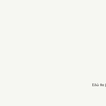
Εδώ θα β