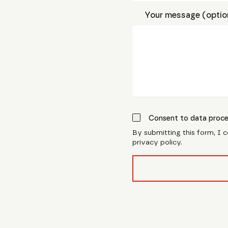
Your message (optio
Consent to data proce
By submitting this form, I 
privacy policy.
form_field__R_l0lubsnpf