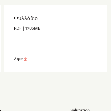
Φυλλάδιο
PDF
|
17.05
MB
Λήψη
Salutation