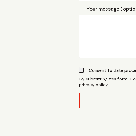
Your message (optio
Consent to data proce
By submitting this form, I 
privacy policy.
form_field__R_l0lubsnpf