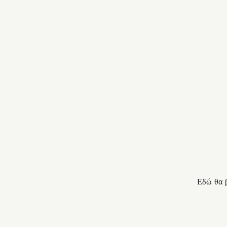
Εδώ θα β