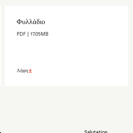
Φυλλάδιο
PDF
|
17.05
MB
Λήψη
Salutation