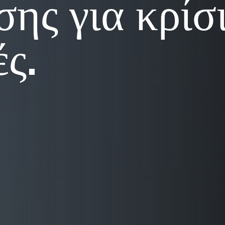
ης για κρίσ
ς.