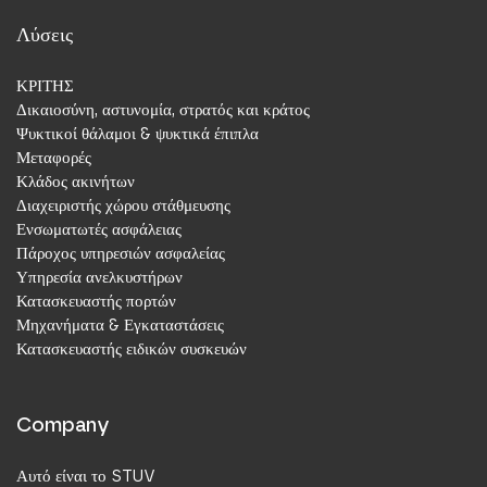
stuv.de
Λύσεις
ΚΡΙΤΗΣ
Niederlassung
Δικαιοσύνη, αστυνομία, στρατός και κράτος
Ψυκτικοί θάλαμοι & ψυκτικά έπιπλα
Μεταφορές
Κλάδος ακινήτων
Διαχειριστής χώρου στάθμευσης
Steinbach & Vollmann Ibérica, S.L.
Ενσωματωτές ασφάλειας
Πάροχος υπηρεσιών ασφαλείας
C/ Tellería 4, Nave Nº 9
Υπηρεσία ανελκυστήρων
20500 Mondragón
Κατασκευαστής πορτών
Ισπανία
Μηχανήματα & Εγκαταστάσεις
+34 (0) 943 037 851
Κατασκευαστής ειδικών συσκευών
a.ayerbe@stuv.es
stuv.de/es-ES
Company
Niederlassung
Αυτό είναι το STUV