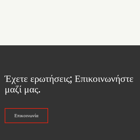
42579 Heiligenhaus
Γερμανία
+49 (0) 2056 140
info@stuv.de
stuv.de
Niederlassung
Έχετε ερωτήσεις; Επικοινωνήστε
μαζί μας.
Steinbach & Vollmann (Jiashan) Co. Ltd.
NO88, Zhenzhong road, Weitang street
314100 Jiashan Zhejiang
Επικοινωνία
Κίνα
+86 (0) 573 8473 7570
info@stuv.de