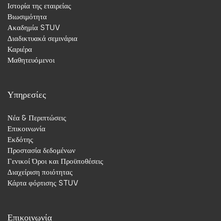
Ιστορία της εταιρείας
Βιωσιμότητα
Ακαδημία STUV
Διαδικτυακά σεμινάρια
Καριέρα
STUV Middle East
Μαθητευόμενοι
P.O. Box 390667
Dubai
Ηνωμένα Αραβικά Εμιράτα
Υπηρεσίες
Νέα & Περιπτώσεις
Επικοινωνία
Niederlassung
Εκδότης
Προστασία δεδομένων
Γενικοί Όροι και Προϋποθέσεις
Διαχείριση ποιότητας
Κάρτα φόρτισης STUV
STUV Security Solutions GmbH
Parkstraße 11
42579 Heiligenhaus
Επικοινωνία