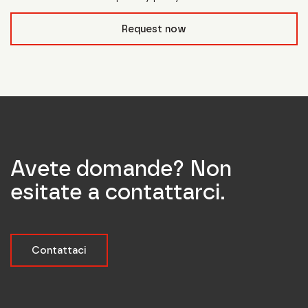
form_field__R_l0lubsnpfcivb_
Request now
Avete domande? Non
esitate a contattarci.
Contattaci