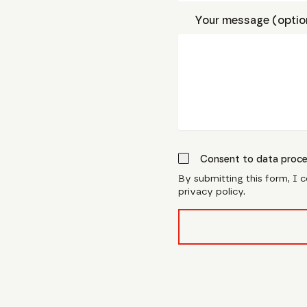
Your message (optio
Consent to data proce
By submitting this form, I 
privacy policy.
form_field__R_l0lubsnpf