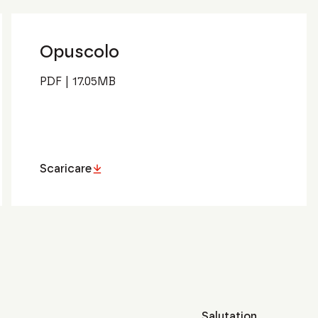
Opuscolo
PDF
|
17.05
MB
Scaricare
Salutation