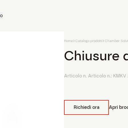
to
Home
Catalogo prodotti
Chamber Solut
Chiusure d
Articolo n. Articolo n.:
KMKV 
Richiedi ora
Apri bro