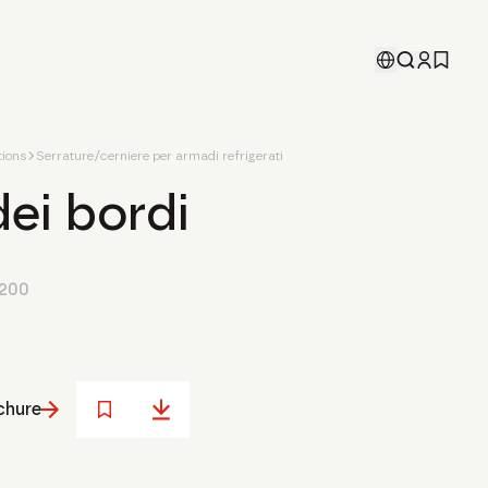
ions
Serrature/cerniere per armadi refrigerati
ei bordi
200
chure