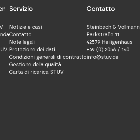
en
Servizio
Contatto
UV
Notizie e casi
Steinbach & Vollman
enda
Contatto
Parkstraße 11
Note legali
42579 Heiligenhaus
TUV
Protezione dei dati
+49 (0) 2056 / 140
Condizioni generali di contratto
info@stuv.de
Gestione della qualità
Carta di ricarica STUV