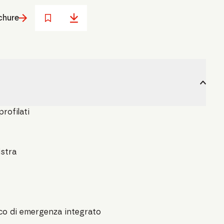
chure
rofilati
istra
cco di emergenza integrato