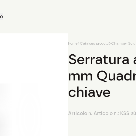
to
Home
Catalogo prodotti
Chamber Solut
Serratura a
mm Quadra
chiave
Articolo n. Articolo n.:
KSS 2