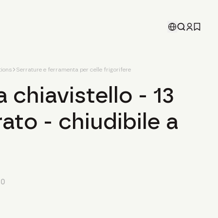
ions
Serrature e ferramenta per celle frigorifere
 chiavistello - 13
to - chiudibile a
00