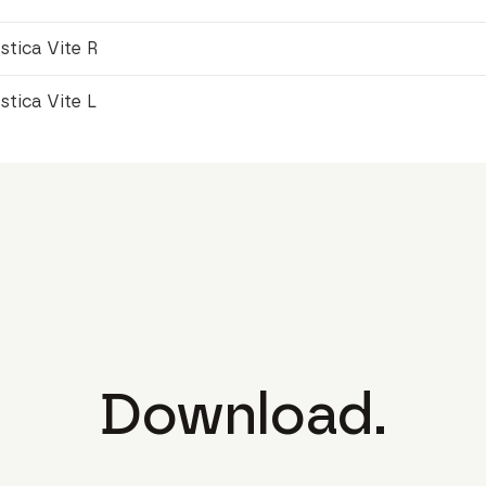
tica Vite R
tica Vite L
Download.