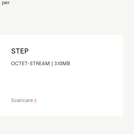
a per
STEP
OCTET-STREAM
|
3.10
MB
Scaricare