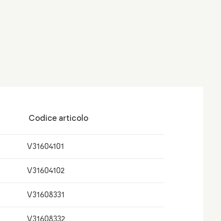
Codice articolo
V31604101
V31604102
V31608331
V31608332