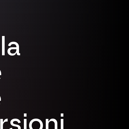
la
e
e
rsioni