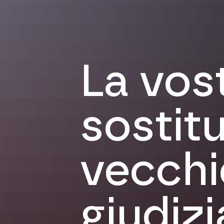
La vost
sostit
vecchi
giudizi