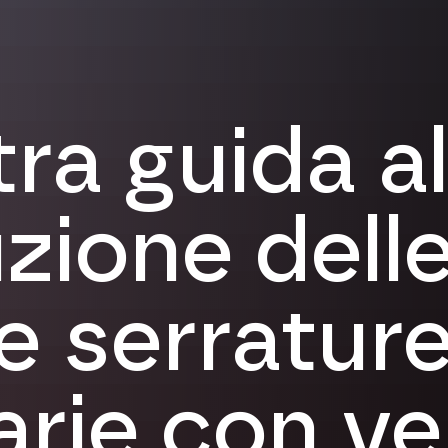
ra guida al
uzione dell
e serratur
arie con ve