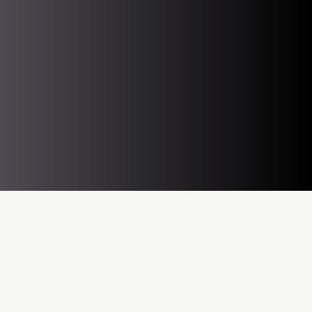
V železničním průmyslu se v otázkách bezpečnosti nedělají