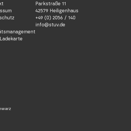
Parkst
kt
Parkstraße 11
42579 
ssum
42579 Heiligenhaus
Deutsc
schutz
+49 (0) 2056 / 140
+49 (
info@stuv.de
info
tätsmanagement
stuv
Ladekarte
Nieder
STUV 
26/8 Ri
4129 L
Austral
chwarz
+61 (
n.fr
stuv