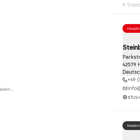
9 Stan
Haupts
Stein
Parkst
42579 
Deutsc
+49 (
info
aden...
stuv.
Nieder