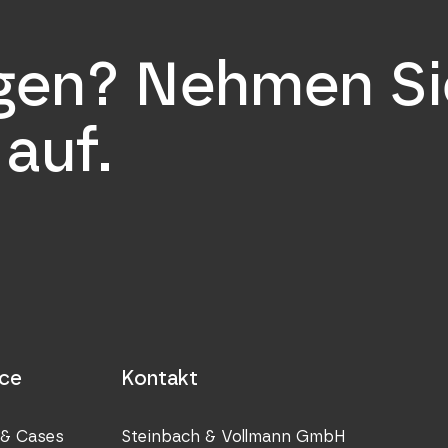
a.ay
stuv
agen? Nehmen Si
auf.
Nieder
STUV 
P.O. Bo
Dubai
Verein
Nieder
ice
Kontakt
STUV 
& Cases
Steinbach & Vollmann GmbH