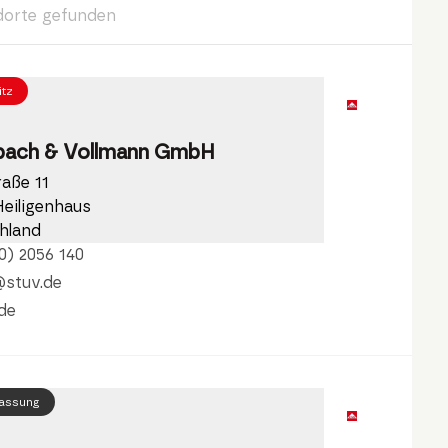
dorte gefunden
itz
bach & Vollmann GmbH
raße 11
Heiligenhaus
hland
0) 2056 140
@stuv.de
de
lassung