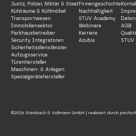
Justiz, Polizei, Militär & Staat
Firmengeschichte
Konta
Kühlräume & Kühlmöbel
Nachhaltigkeit
Impre
Transportwesen
STUV Academy
Daten
Immobiliensektor
Webinare
AGB
Parkhausbetreiber
Karriere
Quali
Security Integratoren
Azubis
STUV 
Sicherheitsdienstleister
Aufzugsservice
Türenhersteller
Maschinen- & Anlagen
Spezialgerätehersteller
©
2026
Steinbach & Vollmann GmbH |
realisiert durch pechs