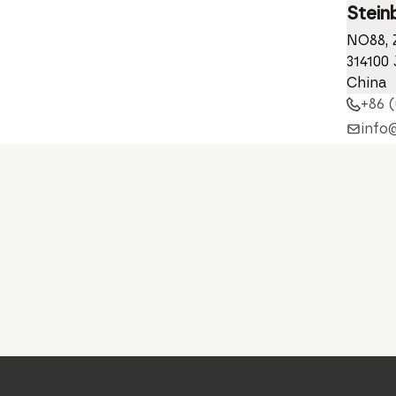
Stein
NO88, 
314100 
China
+86 (
info
stuv.
Nieder
Stein
C/ Tell
20500
Spanie
+34 (