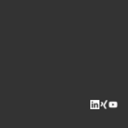
raße 11
Heiligenhaus
hland
0) 2056 14 500
@stuv-prison.com
-prison.com
lassung
Security Solutions Pty Ltd.
verland Drive
oganholme
ien
0) 447 745 248
ame@stuv.de
.de/en-GB