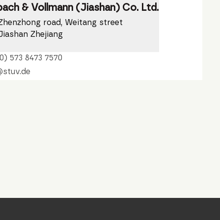
bach & Vollmann (Jiashan) Co. Ltd.
Zhenzhong road, Weitang street
Jiashan Zhejiang
0) 573 8473 7570
@stuv.de
de
lassung
bach & Vollmann Ibérica, S.L.
ería 4, Nave Nº 9
 Mondragón
n
0) 943 037 851