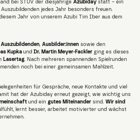
and bei STUV der diesjährige
Azubiday
statt – ein
e Auszubildenden jedes Jahr besonders freuen.
 diesem Jahr von unserem Azubi Tim Iber aus dem
n
Auszubildenden
,
Ausbilder:innen
sowie den
eas Kupka
und
Dr. Martin Meyer-Fackler
ging es dieses
um
Lasertag
. Nach mehreren spannenden Spielrunden
nehmenden noch bei einer gemeinsamen Mahlzeit.
Gelegenheiten für Gespräche, neue Kontakte und viel
it hat der Azubiday erneut gezeigt, wie wichtig uns
emeinschaft
und ein
gutes Miteinander
sind.
Wir sind
fühlt, lernt besser, arbeitet motivierter und wächst
ernehmen.