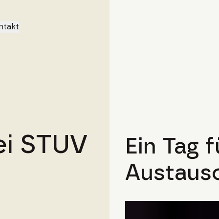
ntakt
ei STUV
Ein Tag 
Austaus