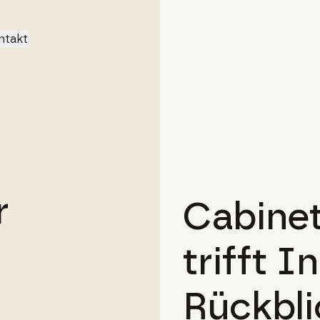
ntakt
r
Cabine
trifft I
Rückbli