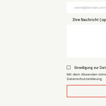
Ihre Nachricht (op
Einwilligung zur Da
Mit dem Absenden stim
Datenschutzerklärung
form_field__R_l4lubsn