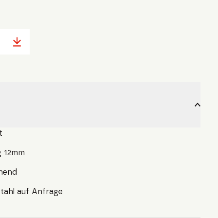
t
ig 12mm
ehend
stahl auf Anfrage