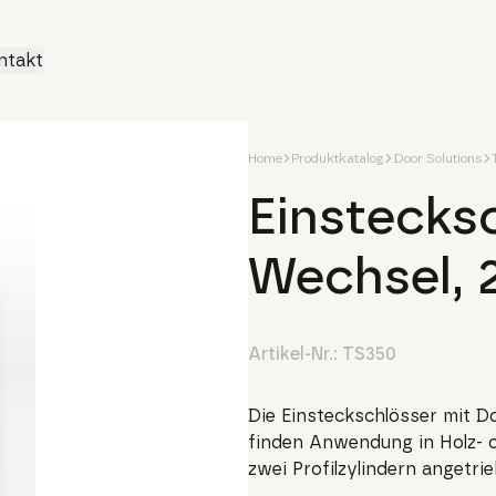
ntakt
Home
Produktkatalog
Door Solutions
Einstecks
Wechsel, 
Artikel-Nr.:
TS350
Die Einsteckschlösser mit Do
finden Anwendung in Holz- od
zwei Profilzylindern angetri