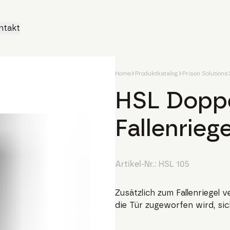
ntakt
Home
Produktkatalog
Prison Solutions
HSL Doppe
Fallenrieg
Artikel-Nr.:
HSL 105
Zusätzlich zum Fallenriegel 
die Tür zugeworfen wird, sich