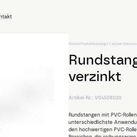
ntakt
Home
Produktkatalog
Cabinet Solution
Rundstang
verzinkt
Artikel-Nr.:
V04508020
Rundstangen mit PVC-Rollen k
unterschiedlichste Anwendu
den hochwertigen PVC-Rollen 
Bereichen, die reibungsarme