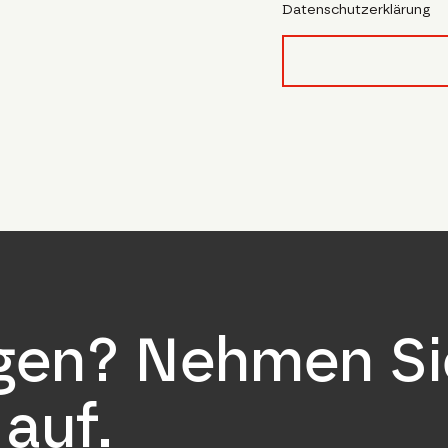
Datenschutzerklärung
form_field__R_l4lubsn
agen? Nehmen Si
auf.