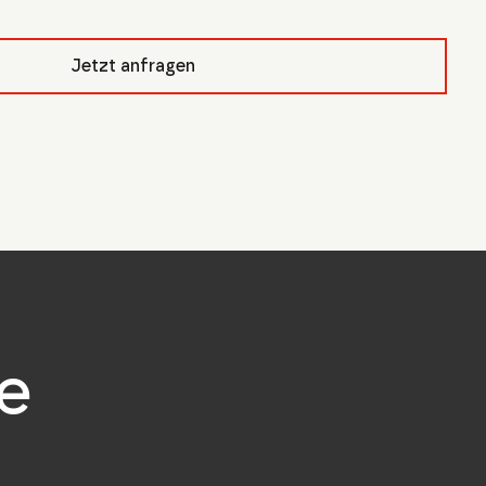
pfcivb_
Jetzt anfragen
e