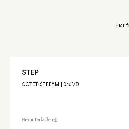
Hier 
STEP
OCTET-STREAM
|
0.16
MB
Herunterladen