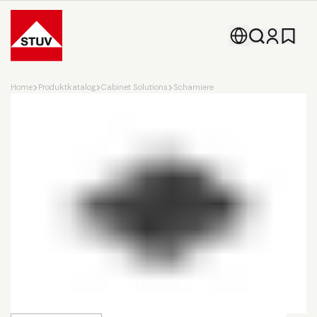
Go To the Homepage
Home
Produktkatalog
Cabinet Solutions
Scharniere