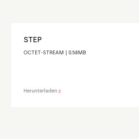
STEP
OCTET-STREAM
|
0.58
MB
Herunterladen