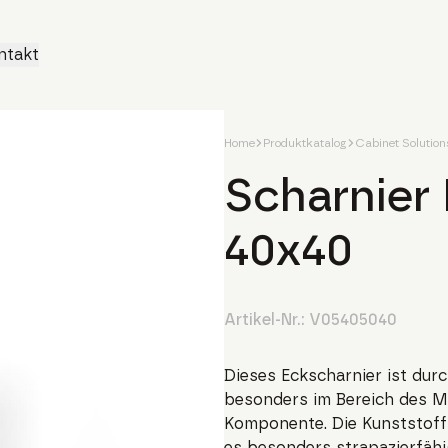
ntakt
Home
Produktkatalog
Cabinet Solution
Scharnier
40x40
Artikel-Nr.:
V05405040
Dieses Eckscharnier ist durch
besonders im Bereich des M
Komponente. Die Kunststoffva
es besonders strapazierfähig