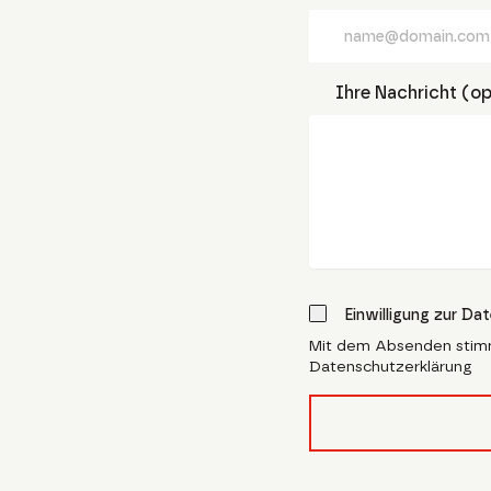
Ihre Nachricht (op
Einwilligung zur Da
Mit dem Absenden stim
Datenschutzerklärung
form_field__R_l4lubsn