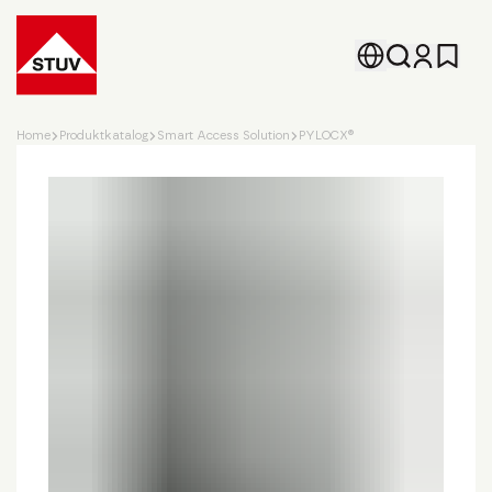
Go To the Homepage
Home
Produktkatalog
Smart Access Solution
PYLOCX®