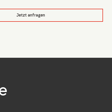
pfcivb_
Jetzt anfragen
e