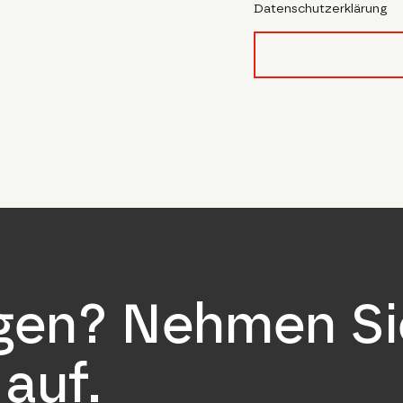
Datenschutzerklärung
form_field__R_l4lubsn
agen? Nehmen Si
auf.