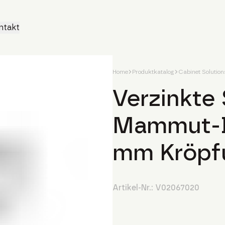
ntakt
Home
Produktkatalog
Cabinet Solution
Verzinkte 
Mammut-Dr
mm Kröpf
Artikel-Nr.:
V02067020