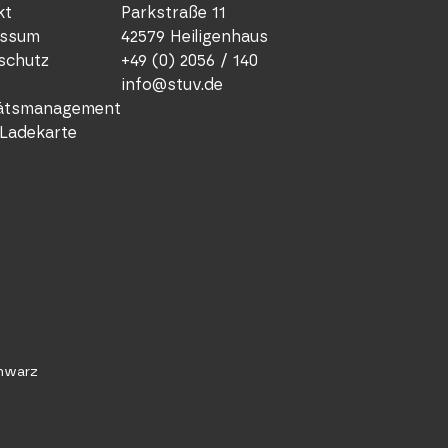
Parkst
kt
Parkstraße 11
42579 
ssum
42579 Heiligenhaus
Deutsc
schutz
+49 (0) 2056 / 140
+49 (
info@stuv.de
info
tätsmanagement
stuv
Ladekarte
Nieder
STUV 
26/8 Ri
4129 L
Austral
chwarz
+61 (
n.fr
stuv