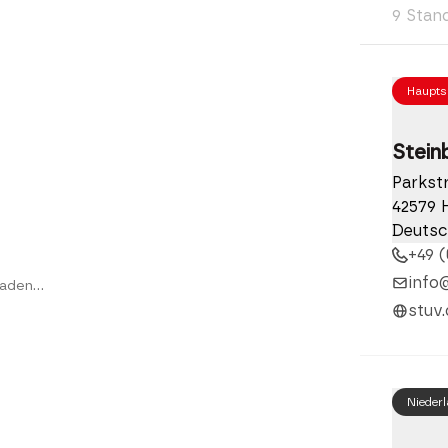
9 Stan
Haupts
Stein
Parkst
42579 
Deutsc
+49 (
info
aden...
stuv.
Nieder