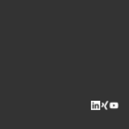
raße 11
Heiligenhaus
hland
0) 2056 14 500
@stuv-prison.com
-prison.com
lassung
Security Solutions Pty Ltd.
verland Drive
oganholme
ien
0) 447 745 248
ame@stuv.de
.de/en-GB