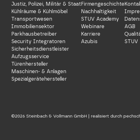
Justiz, Polizei, Militär & Staat
Firmengeschichte
Konta
Kühlräume & Kühlmöbel
Nachhaltigkeit
Impre
Transportwesen
STUV Academy
Daten
Immobiliensektor
Webinare
AGB
Parkhausbetreiber
Karriere
Quali
Security Integratoren
Azubis
STUV 
Sicherheitsdienstleister
Aufzugsservice
Türenhersteller
Maschinen- & Anlagen
Spezialgerätehersteller
©
2026
Steinbach & Vollmann GmbH |
realisiert durch pechs