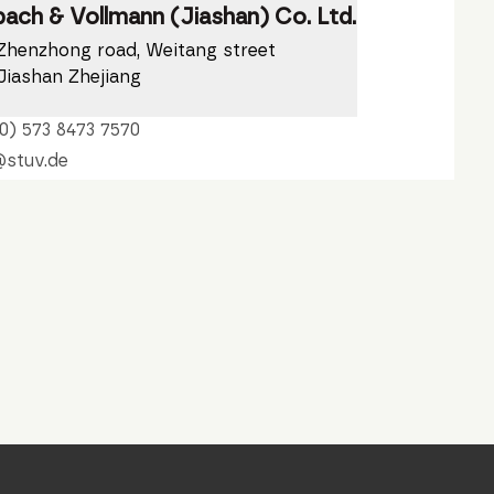
bach & Vollmann (Jiashan) Co. Ltd.
Zhenzhong road, Weitang street
Jiashan Zhejiang
0) 573 8473 7570
@stuv.de
de
lassung
bach & Vollmann Ibérica, S.L.
ería 4, Nave Nº 9
 Mondragón
n
0) 943 037 851