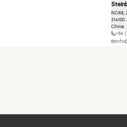
Stein
NO88, 
314100 
China
+86 (
info
stuv.
Nieder
Stein
C/ Tell
20500
Spanie
+34 (