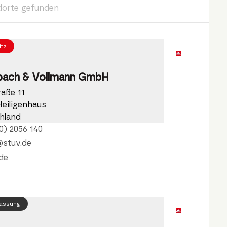
dorte gefunden
itz
bach & Vollmann GmbH
raße 11
Heiligenhaus
hland
0) 2056 140
@stuv.de
de
lassung