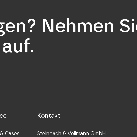
a.ay
stuv
agen? Nehmen Si
auf.
Nieder
STUV 
P.O. Bo
Dubai
Verein
Nieder
ice
Kontakt
STUV 
& Cases
Steinbach & Vollmann GmbH