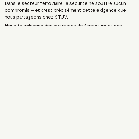
Dans le secteur ferroviaire, la sécurité ne souffre aucun
compromis – et c'est précisément cette exigence que
nous partageons chez STUV.
Nous fournissons des systèmes de fermeture et des
ferrures certifiés destinés à la construction de véhicules
ferroviaires, utilisés dans le monde entier dans les trains,
les métros et les tramways. Nous maîtrisons les charges
dynamiques extrêmes et les exigences réglementaires
strictes de cette branche.
Nos produits destinés à un usage intérieur et extérieur
sont conçus pour protéger les passagers et garantir le bon
fonctionnement des équipements techniques de bord
dans les conditions mécaniques les plus difficiles.
Fort de plus de 140 ans d'expérience, STUV est votre
partenaire de choix pour des solutions de ferrures
ferroviaires conformes aux normes et durables.