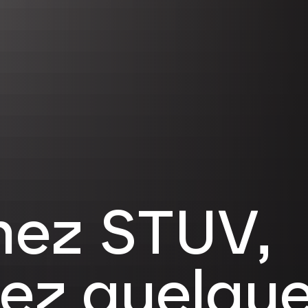
nez STUV,
nez quelqu