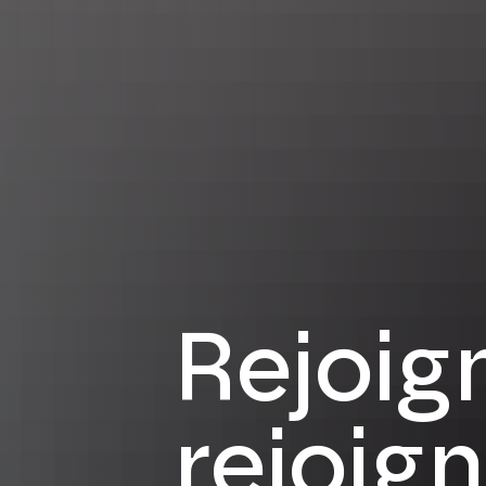
Rejoig
rejoig