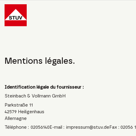
Go To the Homepage
Mentions légales.
Identification légale du fournisseur :
Steinbach & Vollmann GmbH
Parkstraße 11
42579 Heiligenhaus
Allemagne
Téléphone :
02056140
E-mail :
impressum@stuv.de
Fax : 02056 