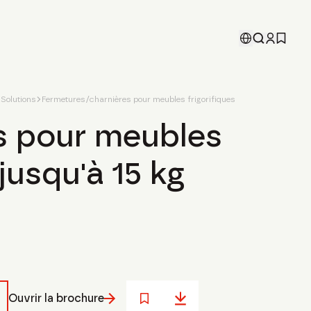
Solutions
Fermetures/charnières pour meubles frigorifiques
s pour meubles
 jusqu'à 15 kg
Ouvrir la brochure