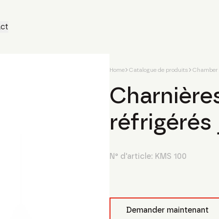
ct
Home
Catalogue de produits
Chamber 
Charnière
réfrigérés
N° d'article:
KMS 100
Demander maintenant