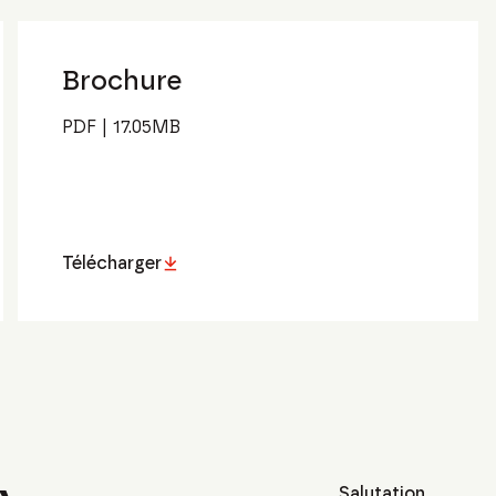
Brochure
PDF
|
17.05
MB
Télécharger
Salutation