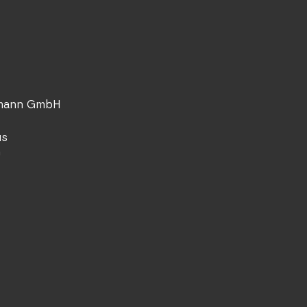
lmann GmbH
us
0