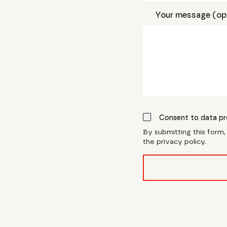
Your message (opt
Consent to data pr
By submitting this form
the privacy policy.
form_field__R_l0lubsn