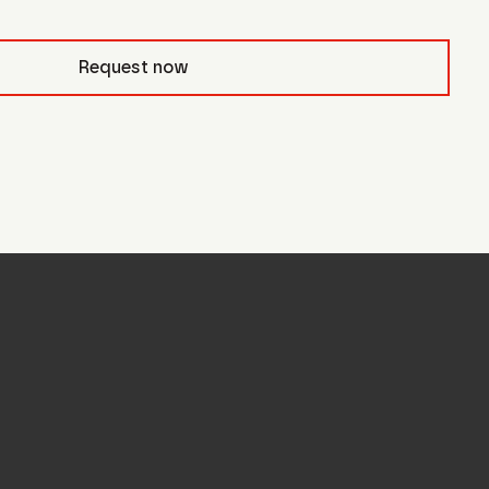
pfcivb_
Request now