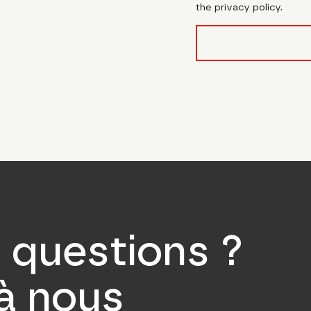
the privacy policy.
form_field__R_l0lubsn
 questions ?
 à nous