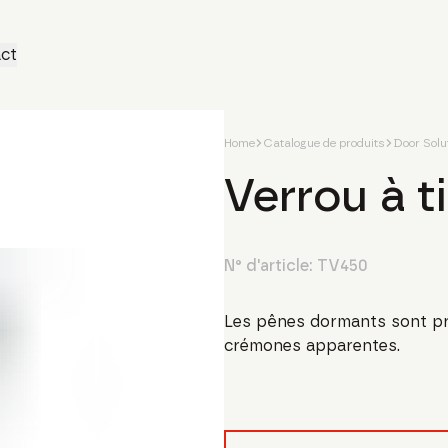
ct
Home
Catalogue de produits
Door Solu
Verrou à t
N° d'article:
TV450
Les pênes dormants sont pr
crémones apparentes.