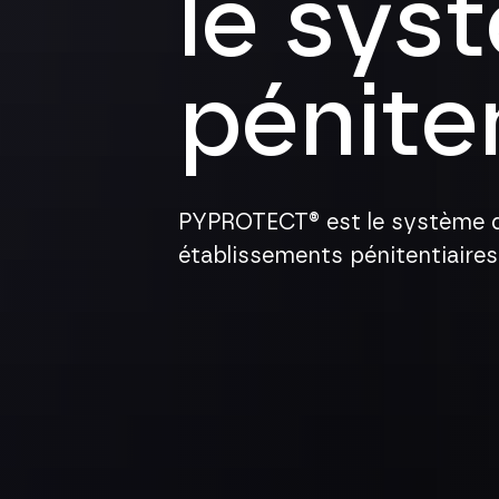
le sys
péniten
PYPROTECT® est le système d
établissements pénitentiaires