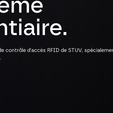
tème
tiaire.
e contrôle d'accès RFID de STUV, spécialemen
.