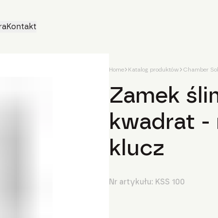
ra
Kontakt
Home
Katalog produktów
Chamber Sol
Zamek śli
kwadrat -
klucz
Nr artykułu:
KSS 100