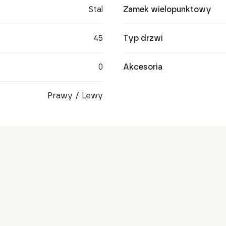
Stal
Zamek wielopunktowy
45
Typ drzwi
0
Akcesoria
Prawy / Lewy