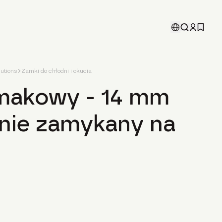
utions
Zamki do chłodni i okucia
makowy - 14 mm
 nie zamykany na