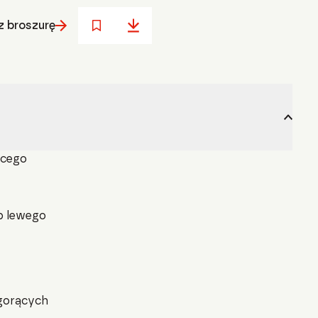
 broszurę
ącego
b lewego
 gorących