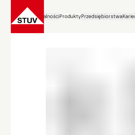
Obszary działalności
Produkty
Przedsiębiorstwa
Karie