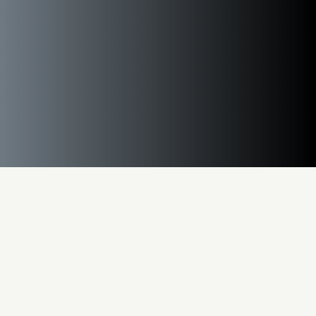
Integratorzy bezpieczeństwa stoją
przed zadaniem opracowania
dostosowanych do potrzeb koncepcji