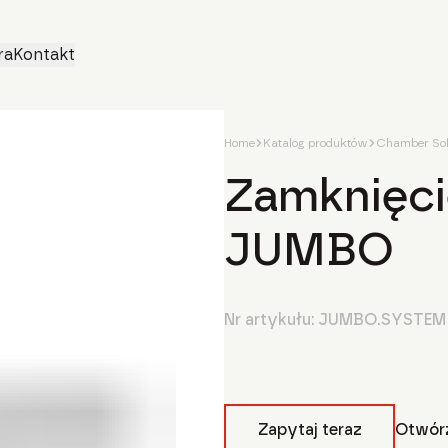
ra
Kontakt
Home
Katalog produktów
Chamber Sol
Zamknięci
JUMBO
Nr artykułu:
JUMBO.SYSTEM
Zapytaj teraz
Otwórz