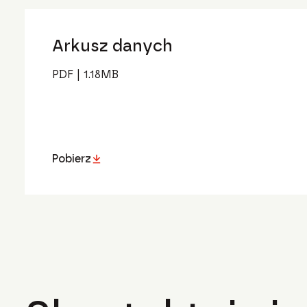
Arkusz danych
PDF
|
1.18
MB
Pobierz