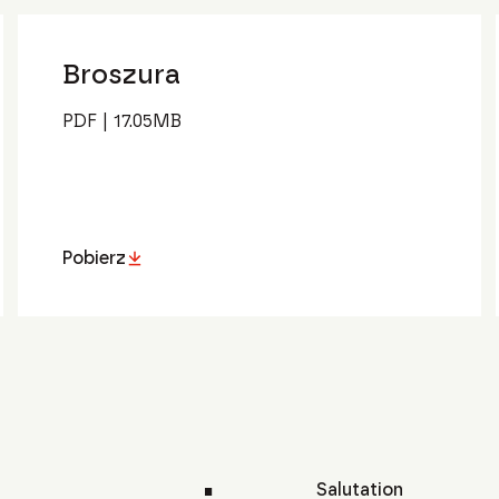
Broszura
PDF
|
17.05
MB
Pobierz
Salutation