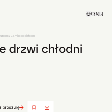
utions
Zamki do chłodni
e drzwi chłodni
 broszurę