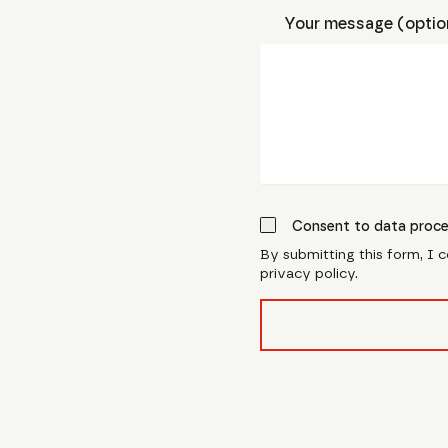
Your message (optio
Consent to data proce
By submitting this form, I 
privacy policy.
form_field__R_l0lubsnpf