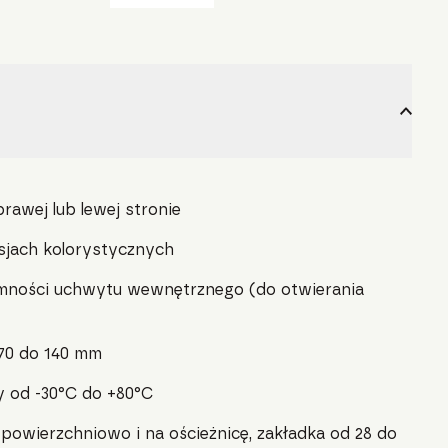
awej lub lewej stronie
jach kolorystycznych
emności uchwytu wewnętrznego (do otwierania
 70 do 140 mm
y od -30°C do +80°C
owierzchniowo i na ościeżnicę, zakładka od 28 do