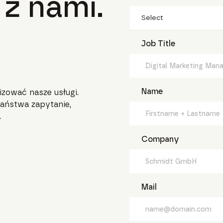
 z nami.
Select
Job Title
Name
izować nasze usługi.
aństwa zapytanie,
.
Company
Mail