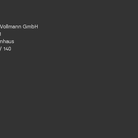
 Vollmann GmbH
1
enhaus
/ 140
e