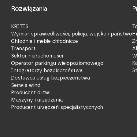
Rozwiązania
P
KRITIS
T
Wymiar sprawiedliwości, policja, wojsko i państwo
Hi
Chłodnie i meble chłodnicze
Z
Transport
A
Sektor nieruchomości
W
Operator parkingu wielopoziomowego
Ka
Integratorzy bezpieczeństwa
S
Dostawca usług bezpieczeństwa
Serwis wind
Producent drzwi
Maszyny i urządzenia
Producent urządzeń specjalistycznych