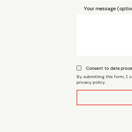
Your message (optio
Consent to data proce
By submitting this form, I 
privacy policy.
form_field__R_l0lubsnpf