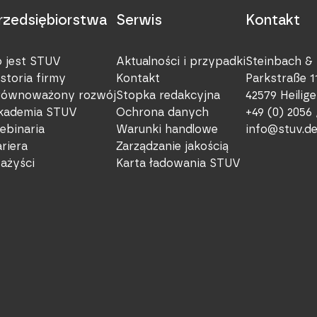
rzedsiębiorstwa
Serwis
Kontakt
o jest STUV
Aktualności i przypadki
Steinbach &
storia firmy
Kontakt
Parkstraße 1
równoważony rozwój
Stopka redakcyjna
42579 Heilig
kademia STUV
Ochrona danych
+49 (0) 2056 
ebinaria
Warunki handlowe
info@stuv.d
riera
Zarządzanie jakością
tażyści
Karta ładowania STUV