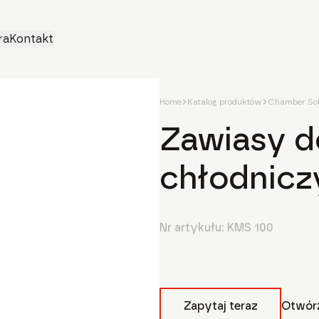
ra
Kontakt
Home
Katalog produktów
Chamber Sol
Zawiasy d
chłodnicz
Nr artykułu:
KMS 100
Zapytaj teraz
Otwórz