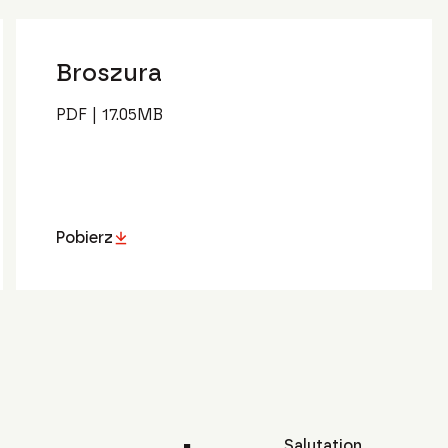
Broszura
PDF
|
17.05
MB
Pobierz
Salutation