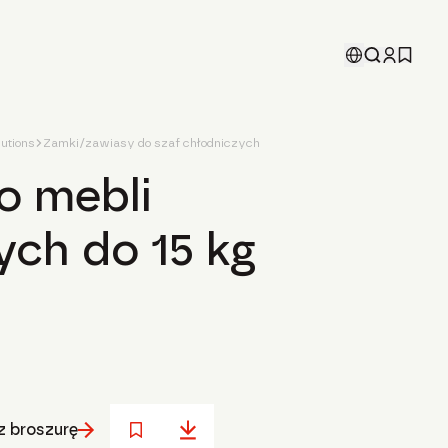
utions
Zamki/zawiasy do szaf chłodniczych
o mebli
ych do 15 kg
 broszurę