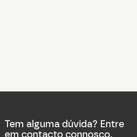
Address
Consent to data processing
By submitting this form, I consent to the processing of my data
in accordance with the privacy policy.
form_field__R_5ainpfcivb_
Solicitar um exemplar impresso
Tem alguma dúvida? Entre
em contacto connosco.