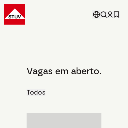
Go To the Homepage
Home
Carreira
Vagas Em Aberto
Vagas em aberto.
Todos