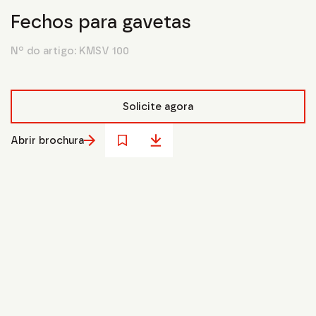
Fechos para gavetas
Nº do artigo:
KMSV 100
Solicite agora
Abrir brochura