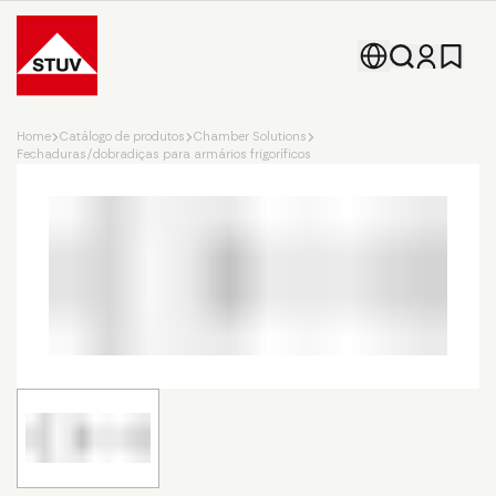
Go To the Homepage
Home
Catálogo de produtos
Chamber Solutions
Fechaduras/dobradiças para armários frigoríficos